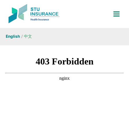
Skip
to
content
English
/
中文