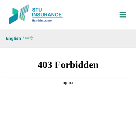
Skip
to
content
English
/
中文