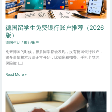
银
行
账
户
德国留学生免费银行账户推荐（2026
推
荐
版）
（2026
德国生活
/
银行账户
版）
刚来德国的时候，很多同学都会发现，没有德国银行账户，
很多事情根本没法正常开始，比如房租扣费、手机卡签约、
保险缴 […]
Read More »
如
何
在
德