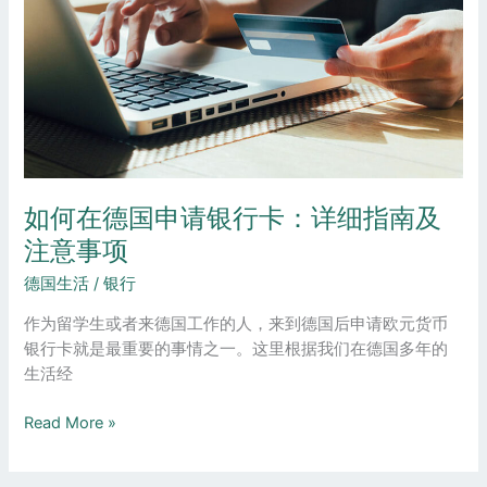
国
申
请
银
行
卡：
详
细
如何在德国申请银行卡：详细指南及
指
注意事项
南
及
德国生活
/
银行
注
意
作为留学生或者来德国工作的人，来到德国后申请欧元货币
事
银行卡就是最重要的事情之一。这里根据我们在德国多年的
项
生活经
Read More »