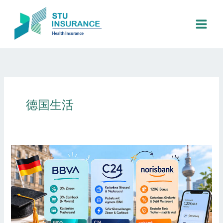
跳
至
内
容
德国生活
德
国
留
学
生
免
费