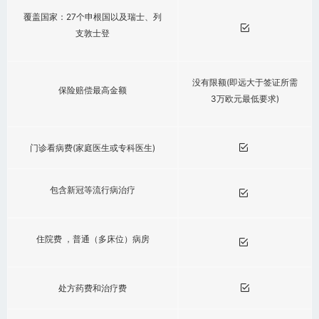
覆盖国家：27个申根国以及瑞士、列
支敦士登
没有限额(即远大于签证所需
保险赔偿最高金额
3万欧元最低要求)
门诊看病费(家庭医生或专科医生)
包含新冠等流行病治疗
住院费 ，普通（多床位）病房
处方药费和治疗费