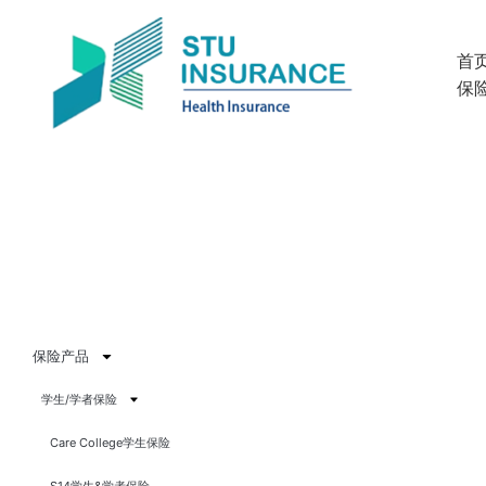
跳
至
首
内
保
容
保险产品
学生/学者保险
Care College学生保险