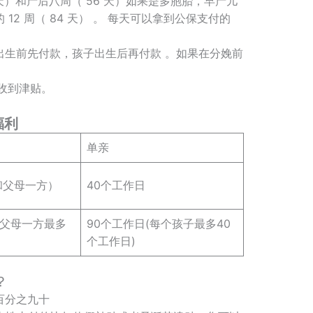
 天）和产后八周（ 56 天）如果是多胞胎，早产儿
2 周（ 84 天） 。 每天可以拿到公保支付的
出生前先付款，孩子出生后再付款 。如果在分娩前
起收到津贴。
福利
单亲
和父母一方）
40个工作日
和父母一方最多
90个工作日(每个孩子最多40
个工作日)
？
百分之九十