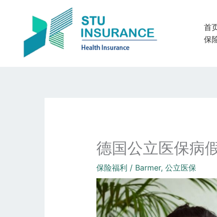
跳
至
首
内
保
容
德国公立医保病
保险福利
/
Barmer
,
公立医保