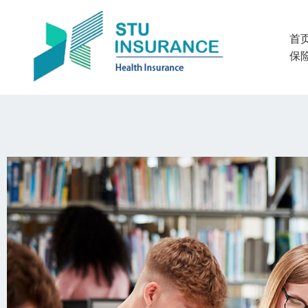
跳
至
首
内
保
容