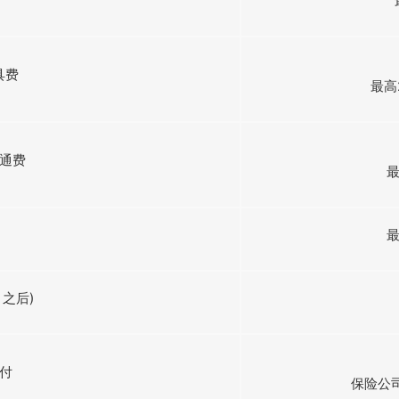
具费
最高
通费
最
最
之后)
付
保险公